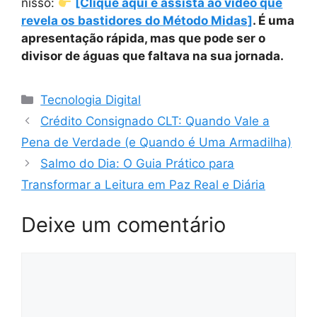
nisso:
[Clique aqui e assista ao vídeo que
revela os bastidores do Método Midas]
. É uma
apresentação rápida, mas que pode ser o
divisor de águas que faltava na sua jornada.
Categorias
Tecnologia Digital
Crédito Consignado CLT: Quando Vale a
Pena de Verdade (e Quando é Uma Armadilha)
Salmo do Dia: O Guia Prático para
Transformar a Leitura em Paz Real e Diária
Deixe um comentário
Comentário