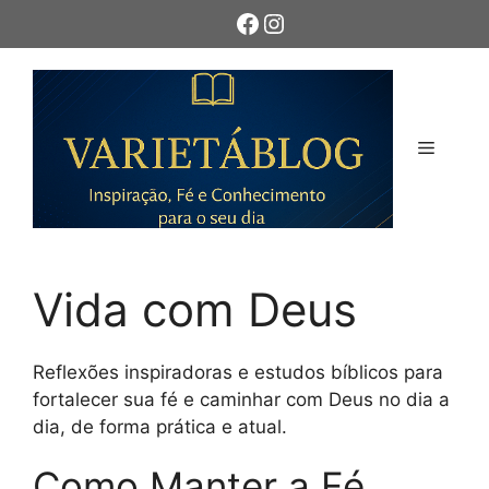
Pular
Facebook
Instagram
para
o
conteúdo
Menu
Vida com Deus
Reflexões inspiradoras e estudos bíblicos para
fortalecer sua fé e caminhar com Deus no dia a
dia, de forma prática e atual.
Como Manter a Fé