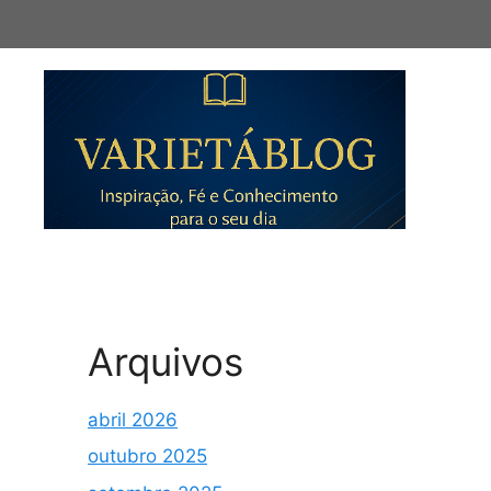
Pular
para
o
conteúdo
Arquivos
abril 2026
outubro 2025