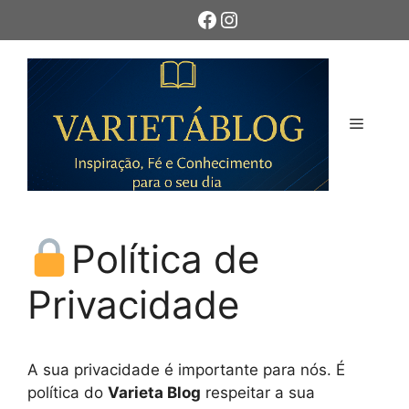
Pular
Facebook
Instagram
para
o
conteúdo
Menu
Política de
Privacidade
A sua privacidade é importante para nós. É
política do
Varieta Blog
respeitar a sua