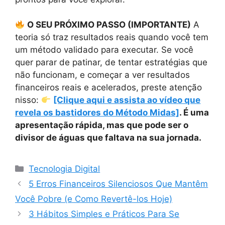
O SEU PRÓXIMO PASSO (IMPORTANTE)
A
teoria só traz resultados reais quando você tem
um método validado para executar. Se você
quer parar de patinar, de tentar estratégias que
não funcionam, e começar a ver resultados
financeiros reais e acelerados, preste atenção
nisso:
[Clique aqui e assista ao vídeo que
revela os bastidores do Método Midas]
. É uma
apresentação rápida, mas que pode ser o
divisor de águas que faltava na sua jornada.
Categorias
Tecnologia Digital
5 Erros Financeiros Silenciosos Que Mantêm
Você Pobre (e Como Revertê-los Hoje)
3 Hábitos Simples e Práticos Para Se