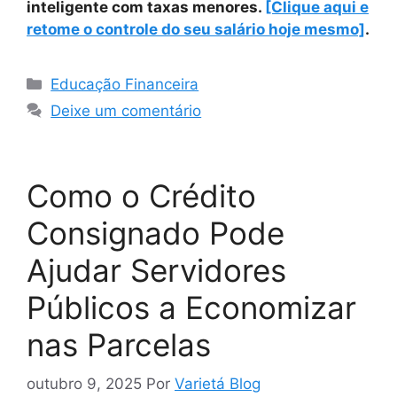
inteligente com taxas menores.
[Clique aqui e
retome o controle do seu salário hoje mesmo]
.
Categorias
Educação Financeira
Deixe um comentário
Como o Crédito
Consignado Pode
Ajudar Servidores
Públicos a Economizar
nas Parcelas
outubro 9, 2025
Por
Varietá Blog