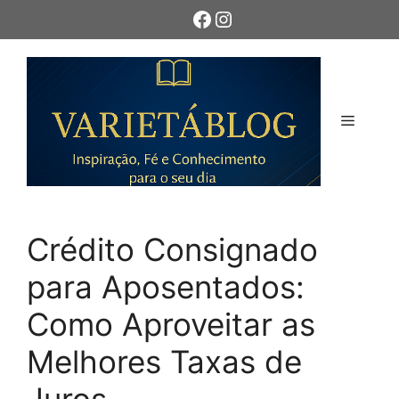
Pular
Facebook
Instagram
para
o
conteúdo
Menu
Crédito Consignado
para Aposentados:
Como Aproveitar as
Melhores Taxas de
Juros